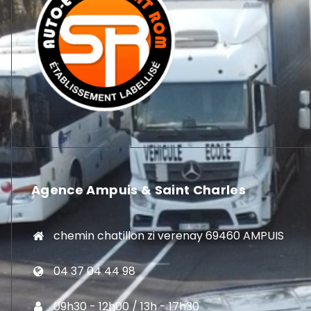
Agence Ampuis & Saint Charles
chemin chatillon zi verenay 69460 AMPUIS
04 37 04 44 98
09h30 - 12h00 / 13h - 17h30