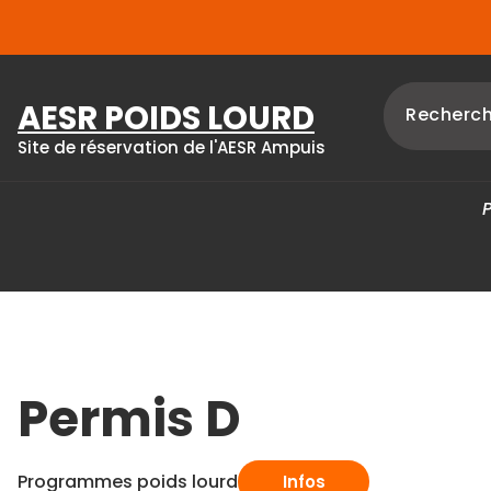
Skip
to
content
AESR POIDS LOURD
Site de réservation de l'AESR Ampuis
Permis D
Programmes poids lourd
Infos