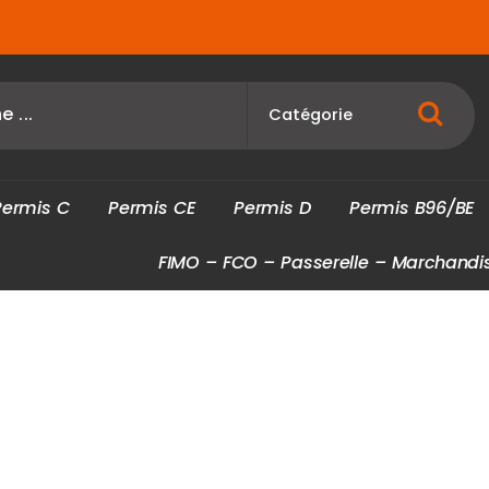
P
e
r
m
i
s
C
P
e
r
m
i
s
C
E
P
e
r
m
i
s
D
P
e
r
m
i
s
B
9
6
/
B
E
F
I
M
O
–
F
C
O
–
P
a
s
s
e
r
e
l
l
e
–
M
a
r
c
h
a
n
d
i