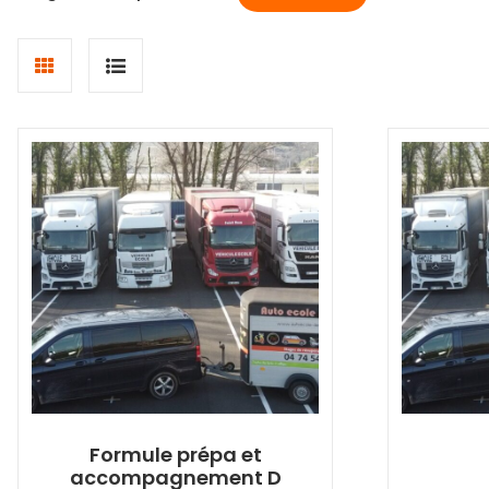
Grid
List
view
view
Formule prépa et
accompagnement D