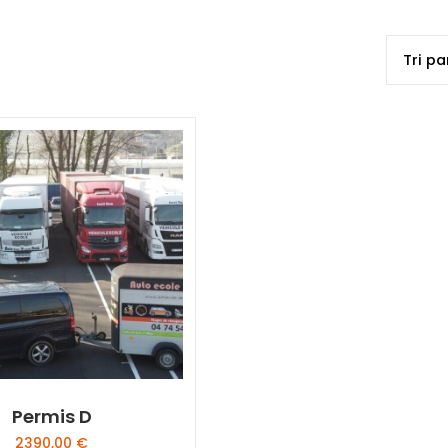
Permis D
2390,00
€