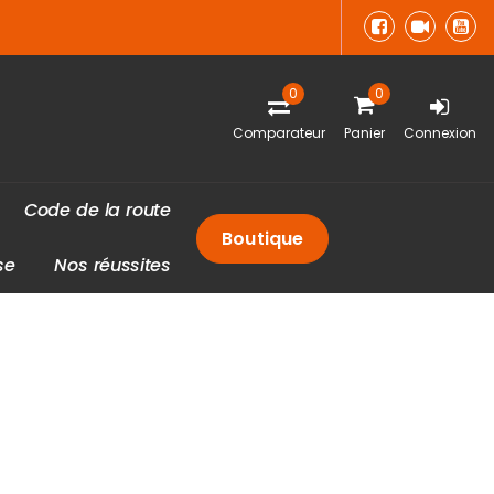
0
0
Comparateur
Panier
Connexion
C
o
d
e
d
e
l
a
r
o
u
t
e
Boutique
s
e
N
o
s
r
é
u
s
s
i
t
e
s