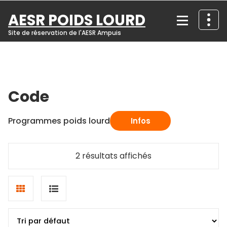
Skip
AESR POIDS LOURD
to
content
Site de réservation de l'AESR Ampuis
Code
Programmes poids lourd
Infos
2 résultats affichés
Grid
List
view
view