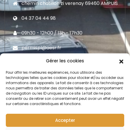
chemin chatillon zi verenay 69460 AMPUIS
04 37 04 44 98
09h30 - 12h00 / 13h - 17h30
permispl@aesr.fr
Gérer les cookies
Pour offrir les meilleures expériences, nous utilisons des
technologies telles que les cookies pour stocker et/ou accéder aux
informations des appareils. Le fait de consentir à ces technologies
Moyen De Paiement
nous permettra de traiter des données telles que le comportement
de navigation ou les ID uniques sur ce site. Le fait de ne pas
consentir ou de retirer son consentement peut avoir un effet négatif
sur certaines caractéristiques et fonctions.
C
o
n
t
a
c
t
Accepter