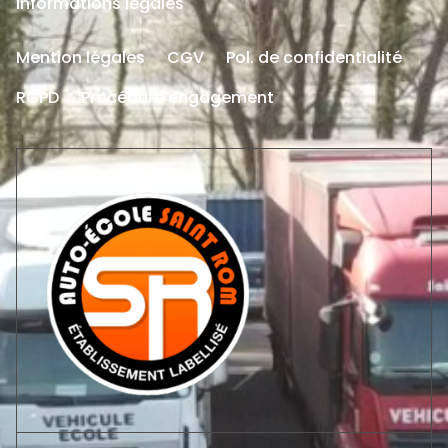
Informations légales
Mention légales
CGV
Pol. de confidentialité
RGPD
Procédure engagement