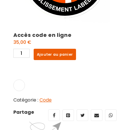
Accès code en ligne
35,00
€
quantité
Ajouter au panier
de
Accès
code
en
ligne
Catégorie :
Code
Partage