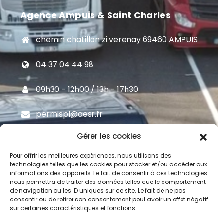
Agence Ampuis & Saint Charles
chemin chatillon zi verenay 69460 AMPUIS
04 37 04 44 98
09h30 - 12h00 / 13h - 17h30
permispl@aesr.fr
Gérer les cookies
Pour offrir les meilleures expériences, nous utilisons des
technologies telles que les cookies pour stocker et/ou accéder aux
informations des appareils. Le fait de consentir à ces technologies
Moyen De Paiement
nous permettra de traiter des données telles que le comportement
de navigation ou les ID uniques sur ce site. Le fait de ne pas
consentir ou de retirer son consentement peut avoir un effet négatif
sur certaines caractéristiques et fonctions.