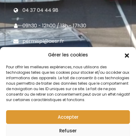
04 37 04 44 98
09h30 - 12h00 / 13h - 17h30
permispl@aesr.fr
Gérer les cookies
Pour offrir les meilleures expériences, nous utilisons des
technologies telles que les cookies pour stocker et/ou accéder aux
informations des appareils. Le fait de consentir à ces technologies
Moyen De Paiement
nous permettra de traiter des données telles que le comportement
de navigation ou les ID uniques sur ce site. Le fait de ne pas
consentir ou de retirer son consentement peut avoir un effet négatif
sur certaines caractéristiques et fonctions.
C
o
n
t
a
c
t
Accepter
0
Refuser