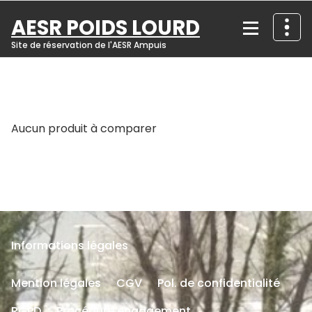
Skip
AESR POIDS LOURD
to
content
Site de réservation de l'AESR Ampuis
Aucun produit à comparer
Informations légales
Mention légales
CGV
Pol. de confidentialité
RGPD
Procédure engagement