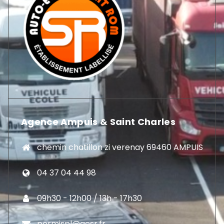
Agence Ampuis & Saint Charles
chemin chatillon zi verenay 69460 AMPUIS
04 37 04 44 98
09h30 - 12h00 / 13h - 17h30
permispl@aesr.fr