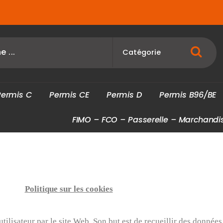
P
e
r
m
i
s
C
P
e
r
m
i
s
C
E
P
e
r
m
i
s
D
P
e
r
m
i
s
B
9
6
/
B
E
F
I
M
O
–
F
C
O
–
P
a
s
s
e
r
e
l
l
e
–
M
a
r
c
h
a
n
d
i
Politique sur les cookies
 utilisateur par le site Web. Son but est de recueillir des donnée