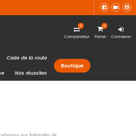
0
0
Comparateur
Panier
Connexion
C
o
d
e
d
e
l
a
r
o
u
t
e
Boutique
s
e
N
o
s
r
é
u
s
s
i
t
e
s
s relatives aux habitudes de