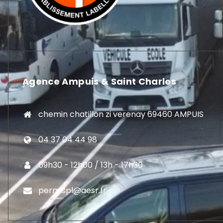
Agence Ampuis & Saint Charles
chemin chatillon zi verenay 69460 AMPUIS
04 37 04 44 98
09h30 - 12h00 / 13h - 17h30
permispl@aesr.fr