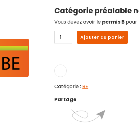
Catégorie préalable 
Vous devez avoir le
permis B
pour 
quantité
Ajouter au panier
de
BE
+
code
Catégorie :
BE
Partage