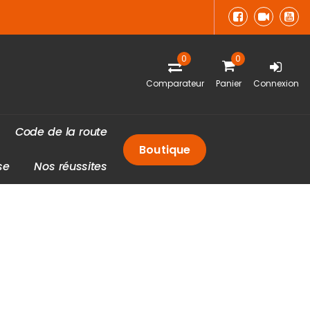
0
0
Comparateur
Panier
Connexion
C
o
d
e
d
e
l
a
r
o
u
t
e
Boutique
s
e
N
o
s
r
é
u
s
s
i
t
e
s