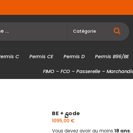
P
e
r
m
i
s
C
P
e
r
m
i
s
C
E
P
e
r
m
i
s
D
P
e
r
m
i
s
B
9
6
/
B
E
F
I
M
O
–
F
C
O
–
P
a
s
s
e
r
e
l
l
e
–
M
a
r
c
h
a
n
d
i
BE + code
1095,00
€
Vous devez avoir au moins
18 ans
.