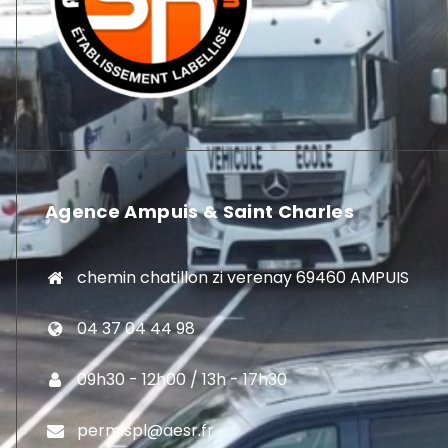
Agence Ampuis & Saint Charles
chemin chatillon zi verenay 69460 AMPUIS
04 37 04 44 98
09h30 - 12h00 / 13h - 17h30
permispl@aesr.fr