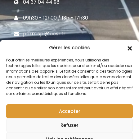
04 37 04 44 98
09h30 - 12h00 / 13h - 17h30
permispl@aesr.fr
Gérer les cookies
Pour offrir les meilleures expériences, nous utilisons des
technologies telles que les cookies pour stocker et/ou accéder aux
informations des appareils. Le fait de consentir à ces technologies
Moyen De Paiement
nous permettra de traiter des données telles que le comportement
de navigation ou les ID uniques sur ce site. Le fait de ne pas
consentir ou de retirer son consentement peut avoir un effet négatif
sur certaines caractéristiques et fonctions.
C
o
n
t
a
c
t
Accepter
0
Refuser
Copyright © 2026 AESR POIDS LOURD