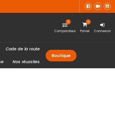
0
0
Comparateur
Panier
Connexion
C
o
d
e
d
e
l
a
r
o
u
t
e
Boutique
s
e
N
o
s
r
é
u
s
s
i
t
e
s