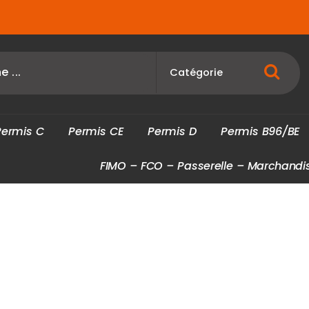
P
e
r
m
i
s
C
P
e
r
m
i
s
C
E
P
e
r
m
i
s
D
P
e
r
m
i
s
B
9
6
/
B
E
F
I
M
O
–
F
C
O
–
P
a
s
s
e
r
e
l
l
e
–
M
a
r
c
h
a
n
d
i