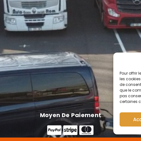
Pour offrir
les cookies
de consenti
que le comp
pas consent
certaines c
Moyen De Paiement
Ac