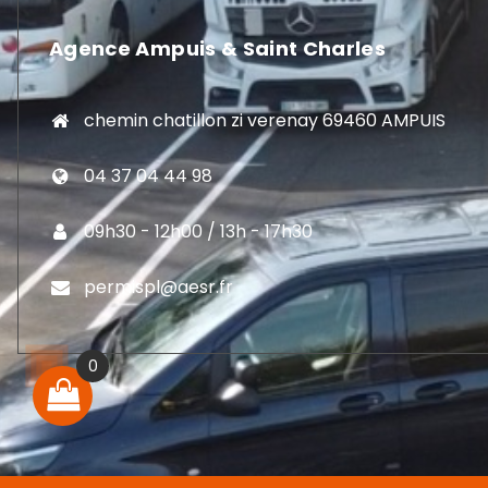
Agence Ampuis & Saint Charles
chemin chatillon zi verenay 69460 AMPUIS
04 37 04 44 98
09h30 - 12h00 / 13h - 17h30
permispl@aesr.fr
0