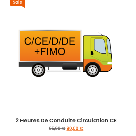
Sale
2 Heures De Conduite Circulation CE
Le
Le
95,00
€
90,00
€
prix
prix