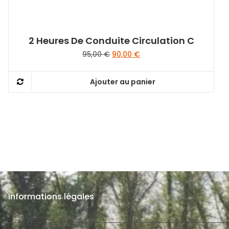
2 Heures De Conduite Circulation C
Le
Le
95,00
€
90,00
€
prix
prix
initial
actuel
Ajouter au panier
était :
est :
95,00 €.
90,00 €.
Informations légales