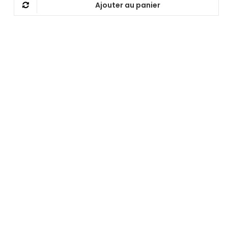
Ajouter au panier
était :
est :
95,00 €.
90,00 €.