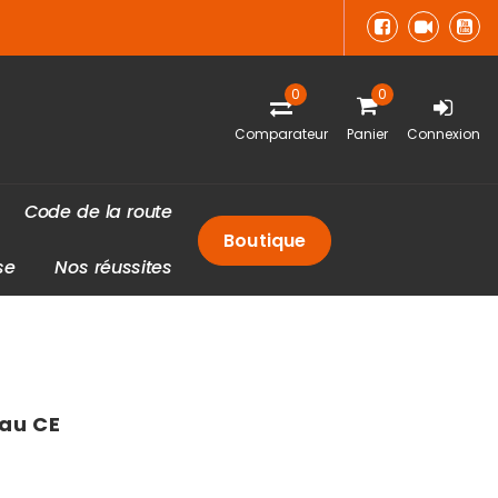
0
0
Comparateur
Panier
Connexion
C
o
d
e
d
e
l
a
r
o
u
t
e
Boutique
s
e
N
o
s
r
é
u
s
s
i
t
e
s
eau CE