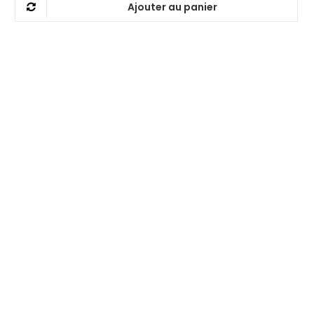
Ajouter au panier
était :
est :
95,00 €.
90,00 €.