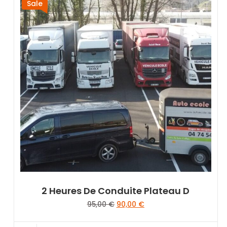
Sale
2 Heures De Conduite Plateau D
Le
Le
95,00
€
90,00
€
prix
prix
initial
actuel