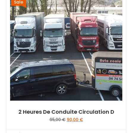
Sale
2 Heures De Conduite Circulation D
Le
Le
95,00
€
90,00
€
prix
prix
initial
actuel