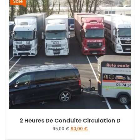
Sale
2 Heures De Conduite Circulation D
Le
Le
95,00
€
90,00
€
prix
prix