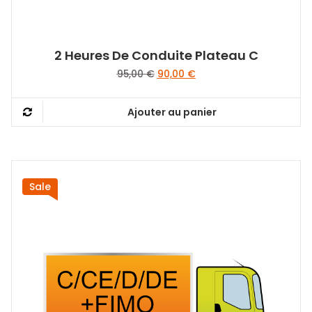
2 Heures De Conduite Plateau C
Le
Le
95,00
€
90,00
€
prix
prix
initial
actuel
Ajouter au panier
était :
est :
95,00 €.
90,00 €.
Sale