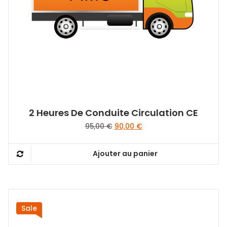
2 Heures De Conduite Circulation CE
Le
Le
95,00
€
90,00
€
prix
prix
initial
actuel
Ajouter au panier
était :
est :
95,00 €.
90,00 €.
Sale