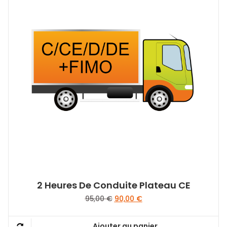
2 Heures De Conduite Plateau CE
Le
Le
95,00
€
90,00
€
prix
prix
initial
actuel
Ajouter au panier