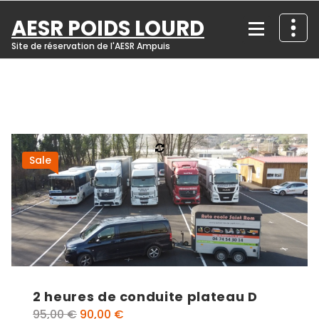
Skip
AESR POIDS LOURD
to
content
Site de réservation de l'AESR Ampuis
Sale
2 heures de conduite plateau D
Le
Le
95,00
€
90,00
€