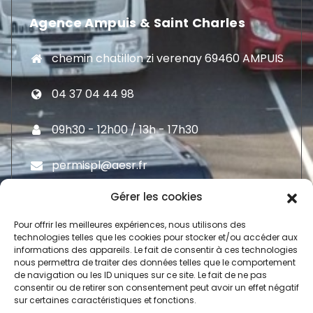
Agence Ampuis & Saint Charles
chemin chatillon zi verenay 69460 AMPUIS
04 37 04 44 98
09h30 - 12h00 / 13h - 17h30
permispl@aesr.fr
Gérer les cookies
Pour offrir les meilleures expériences, nous utilisons des
technologies telles que les cookies pour stocker et/ou accéder aux
informations des appareils. Le fait de consentir à ces technologies
Moyen De Paiement
nous permettra de traiter des données telles que le comportement
de navigation ou les ID uniques sur ce site. Le fait de ne pas
consentir ou de retirer son consentement peut avoir un effet négatif
sur certaines caractéristiques et fonctions.