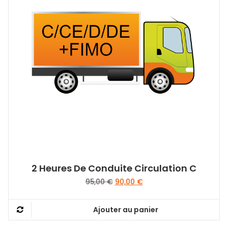
2 Heures De Conduite Circulation C
Le
Le
95,00
€
90,00
€
prix
prix
initial
actuel
Ajouter au panier
était :
est :
95,00 €.
90,00 €.