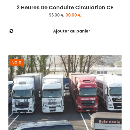
2 Heures De Conduite Circulation CE
Le
Le
95,00
€
90,00
€
prix
prix
initial
actuel
Ajouter au panier
était :
est :
95,00 €.
90,00 €.
Sale