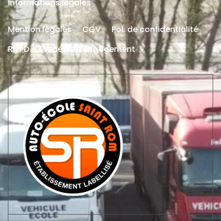
Informations légales
Mention légales
CGV
Pol. de confidentialité
RGPD
Procédure engagement