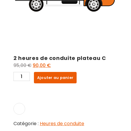
2 heures de conduite plateau C
Le
Le
95,00
€
90,00
€
prix
prix
quantité
Ajouter au panier
initial
actuel
de
était :
est :
2
95,00 €.
90,00 €.
heures
de
conduite
plateau
Catégorie :
Heures de conduite
C