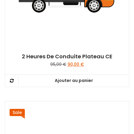
2 Heures De Conduite Plateau CE
Le
Le
95,00
€
90,00
€
prix
prix
initial
actuel
Ajouter au panier
était :
est :
95,00 €.
90,00 €.
Sale