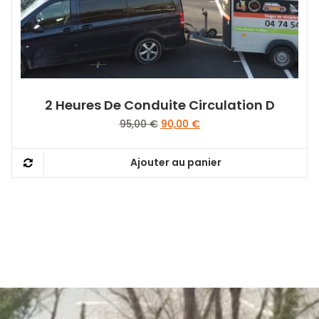
2 Heures De Conduite Circulation D
Le
Le
95,00
€
90,00
€
prix
prix
initial
actuel
Ajouter au panier
était :
est :
95,00 €.
90,00 €.